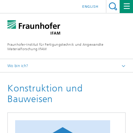
ENGLISH
Fraunhofer-Institut für Fertigungstechnik und Angewandte
Materialforschung IFAM
Wo bin ich?
Startseite
Konstruktion und
Faserverbundwerkstoffe
Fiber Reinforced Composite Engineer
Bauweisen