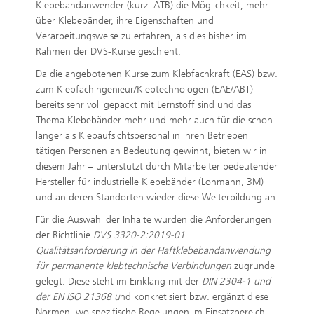
Klebebandanwender (kurz: ATB) die Möglichkeit, mehr
über Klebebänder, ihre Eigenschaften und
Verarbeitungsweise zu erfahren, als dies bisher im
Rahmen der DVS-Kurse geschieht.
Da die angebotenen Kurse zum Klebfachkraft (EAS) bzw.
zum Klebfachingenieur/Klebtechnologen (EAE/ABT)
bereits sehr voll gepackt mit Lernstoff sind und das
Thema Klebebänder mehr und mehr auch für die schon
länger als Klebaufsichtspersonal in ihren Betrieben
tätigen Personen an Bedeutung gewinnt, bieten wir in
diesem Jahr – unterstützt durch Mitarbeiter bedeutender
Hersteller für industrielle Klebebänder (Lohmann, 3M)
und an deren Standorten wieder diese Weiterbildung an.
Für die Auswahl der Inhalte wurden die Anforderungen
der Richtlinie
DVS 3320-2:2019-01
Qualitätsanforderung in der Haftklebebandanwendung
für permanente klebtechnische Verbindungen
zugrunde
gelegt. Diese steht
im Einklang mit der
DIN 2304-1 und
der EN ISO 21368 u
nd konkretisiert bzw. ergänzt diese
Normen, wo spezifische Regelungen im Einsatzbereich